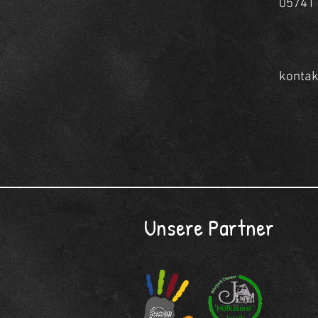
05741
konta
Unsere Partner