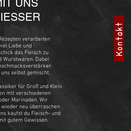
IT UNS
IESSER
Kontakt
Rezepten verarbeiten
iel Liebe und
hick das Fleisch zu
nd Wurstwaren. Dabei
Geschmacksverstärker.
uns selbst gemischt.
lassiker für Groß und Klein
en mit verschiedenen
 oder Marinaden. Wir
 wieder neu überraschen
uns kaufst du Fleisch- und
mit gutem Gewissen