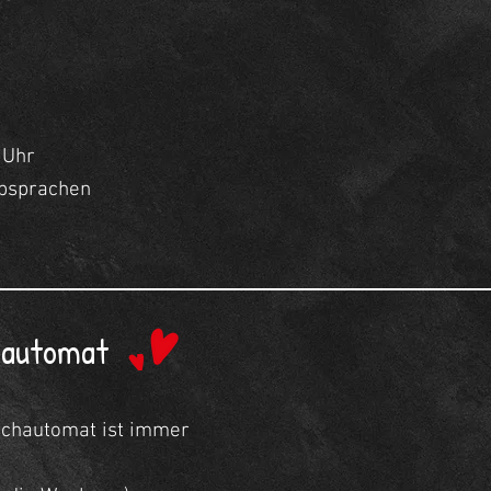
0 Uhr
absprachen
j
chautomat
ischautomat ist immer
U