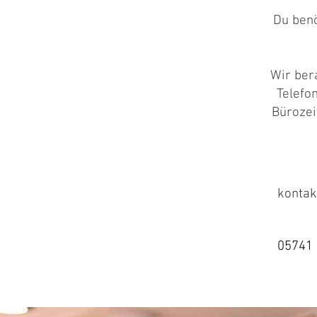
Du benö
Wir ber
Telefo
Bürozei
konta
05741 