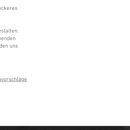
eckeres
stalten.
ehenden
lden uns
üvorschläge