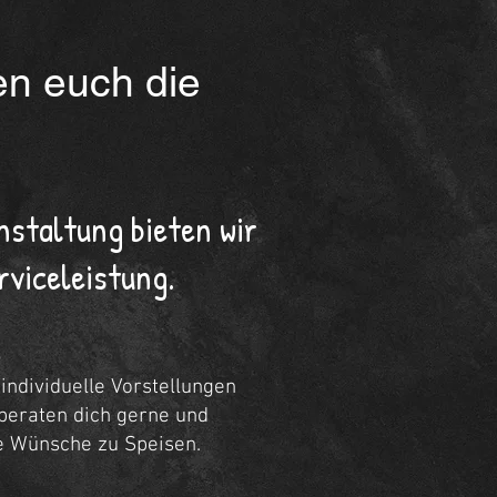
n euch die
nstaltung bieten wir
rviceleistung.
j
e
individuelle Vorstellungen
 beraten dich gerne und
re Wünsche zu Speisen.
U