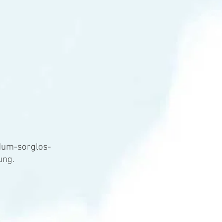
dum-sorglos-
ung.