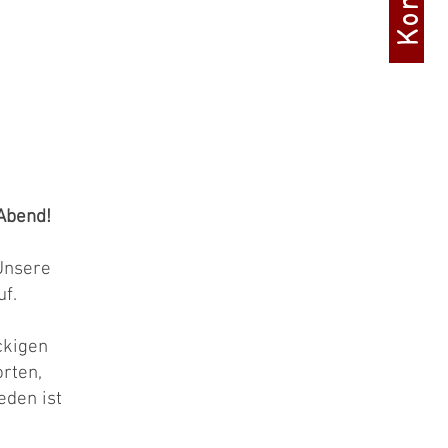
Abend!
Unsere
f.
ckigen
orten,
eden ist