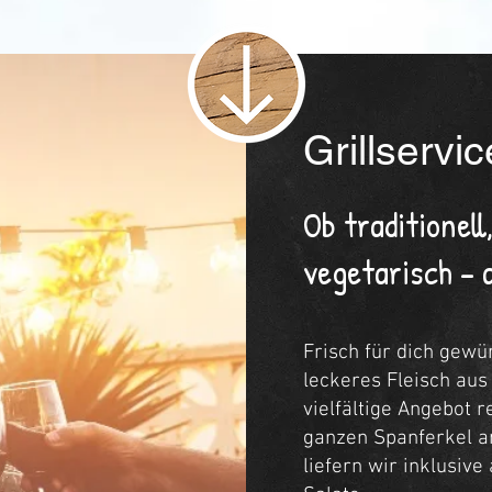
Grillservic
Ob traditionell
vegetarisch – a
Frisch für dich gewür
leckeres Fleisch aus
vielfältige Angebot 
ganzen Spanferkel a
liefern wir inklusive