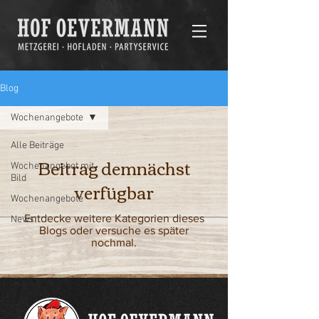
Blog
Wochenangebote
Alle Beiträge
Beitrag demnächst
Wochenangebot mit
Bild
verfügbar
Wochenangebote
Entdecke weitere Kategorien dieses
News
Blogs oder versuche es später
nochmal.