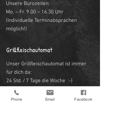
Unsere Bürozeiten:
Mo. – Fr. 9.00 – 16.30 Uhr
(Individuelle Terminabsprachen
möglich!)
Grillfleischautomat
Unser Grillfleischautomat ist immer
für dich da:
24 Std. / 7 Tage die Woche :-)
Phone
Email
Facebook
Unsere Partner